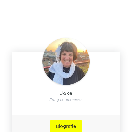
Joke
Zang en percussie
Biografie